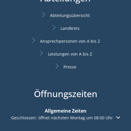
Abteilungsübersicht
Landkreis
Ansprechpersonen von A bis Z
Leistungen von A bis Z
Presse
Öffnungszeiten
Allgemeine Zeiten
Klicken, um weitere Öffnungs- oder Schließzeiten auszuble
Geschlossen:
öffnet nächsten Montag um 08:00 Uhr