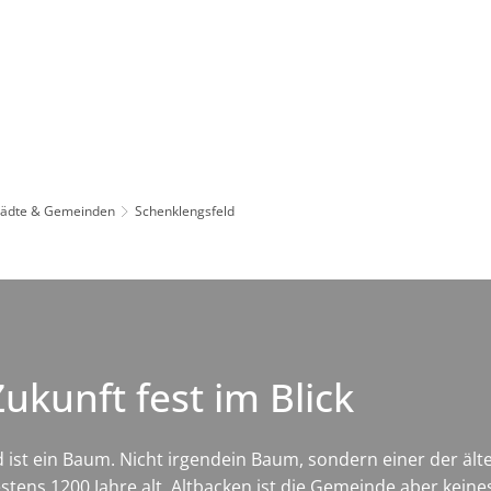
Leben in HEF-ROF
Landkreis & Verwaltung
tädte & Gemeinden
Schenklengsfeld
ukunft fest im Blick
st ein Baum. Nicht irgendein Baum, sondern einer der älte
ens 1200 Jahre alt. Altbacken ist die Gemeinde aber keine