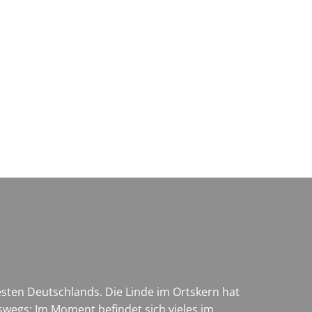
Wirtschaft & Zukunftsregion
sten Deutschlands. Die Linde im Ortskern hat
swegs: Im Moment befindet sich vieles im