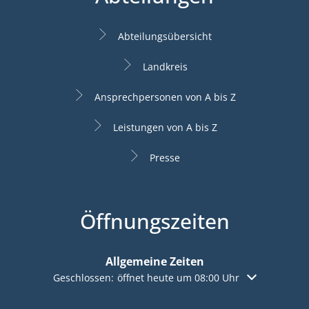
Abteilungsübersicht
Landkreis
Ansprechpersonen von A bis Z
Leistungen von A bis Z
Presse
Öffnungszeiten
Allgemeine Zeiten
Klicken, um weitere Öffnungs- oder Schließzeiten aus
Geschlossen:
öffnet heute um 08:00 Uhr