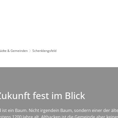
Leben in HEF-ROF
Landkreis & Verwaltung
tädte & Gemeinden
Schenklengsfeld
ukunft fest im Blick
st ein Baum. Nicht irgendein Baum, sondern einer der älte
ens 1200 Jahre alt. Altbacken ist die Gemeinde aber keine