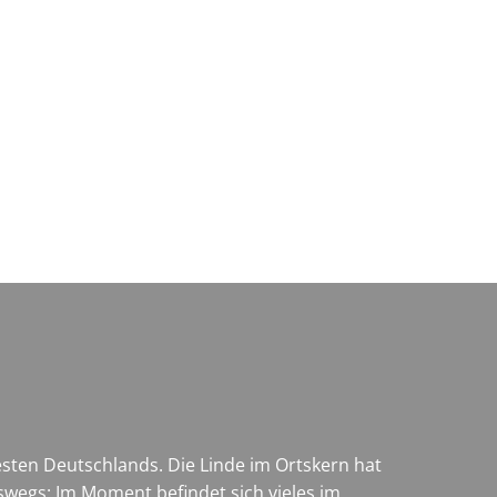
Wirtschaft & Zukunftsregion
sten Deutschlands. Die Linde im Ortskern hat
swegs: Im Moment befindet sich vieles im