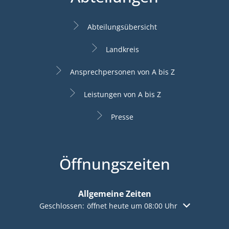
Abteilungsübersicht
Landkreis
Ansprechpersonen von A bis Z
Leistungen von A bis Z
Presse
Öffnungszeiten
Allgemeine Zeiten
Klicken, um weitere Öffnungs- oder Schließzeiten aus
Geschlossen:
öffnet heute um 08:00 Uhr