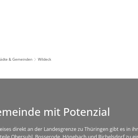
Leben in HEF-ROF
Landkreis & Verwaltung
tädte & Gemeinden
Wildeck
emeinde mit Potenzial
es direkt an der Landesgrenze zu Thüringen gibt es in ihre
tsteile Obersuhl, Bosserode, Hönebach und Richelsdorf zu