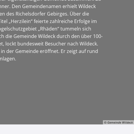
ohner. Den Gemeindenamen erhielt Wildeck
en des Richelsdorfer Gebirges. Über die
l „Herzilein“ feierte zahlreiche Erfolge im
 Vogelschutzgebiet „Rhäden“ tummeln sich
 auch die Gemeinde Wildeck durch den über 100-
ndet, lockt bundesweit Besucher nach Wildeck.
in der Gemeinde eröffnet. Er zeigt auf rund
anlagen.
© Gemeinde Wildeck