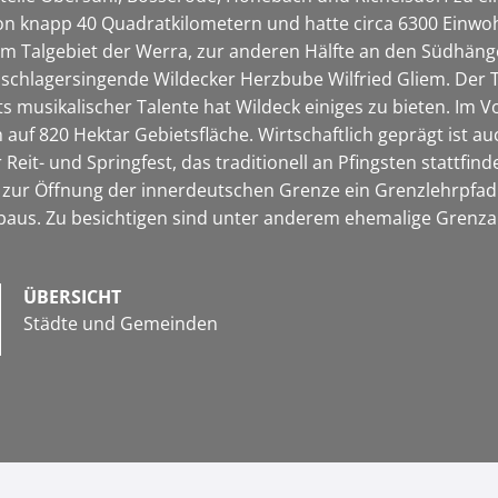
von knapp 40 Quadratkilometern und hatte circa 6300 Einw
 im Talgebiet der Werra, zur anderen Hälfte an den Südhäng
chlagersingende Wildecker Herzbube Wilfried Gliem. Der Tite
s musikalischer Talente hat Wildeck einiges zu bieten. Im
ch auf 820 Hektar Gebietsfläche. Wirtschaftlich geprägt ist
 Reit- und Springfest, das traditionell an Pfingsten stattfi
 zur Öffnung der innerdeutschen Grenze ein Grenzlehrpfad 
baus. Zu besichtigen sind unter anderem ehemalige Grenz
ÜBERSICHT
Städte und Gemeinden