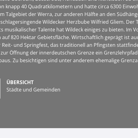
von knapp 40 Quadratkilometern und hatte circa 6300 Einw
 im Talgebiet der Werra, zur anderen Hälfte an den Südhäng
chlagersingende Wildecker Herzbube Wilfried Gliem. Der Tite
s musikalischer Talente hat Wildeck einiges zu bieten. Im
ch auf 820 Hektar Gebietsfläche. Wirtschaftlich geprägt ist
 Reit- und Springfest, das traditionell an Pfingsten stattfi
 zur Öffnung der innerdeutschen Grenze ein Grenzlehrpfad 
baus. Zu besichtigen sind unter anderem ehemalige Grenz
ÜBERSICHT
Städte und Gemeinden