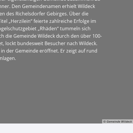
ohner. Den Gemeindenamen erhielt Wildeck
en des Richelsdorfer Gebirges. Über die
l „Herzilein“ feierte zahlreiche Erfolge im
 Vogelschutzgebiet „Rhäden“ tummeln sich
 auch die Gemeinde Wildeck durch den über 100-
ndet, lockt bundesweit Besucher nach Wildeck.
in der Gemeinde eröffnet. Er zeigt auf rund
anlagen.
© Gemeinde Wildeck