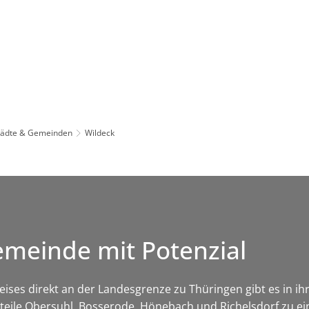
Leben in HEF-ROF
Landkreis & Verwaltung
tädte & Gemeinden
Wildeck
emeinde mit Potenzial
es direkt an der Landesgrenze zu Thüringen gibt es in ihre
tsteile Obersuhl, Bosserode, Hönebach und Richelsdorf zu