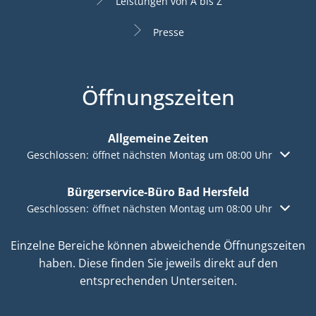
Leistungen von A bis Z
Presse
Öffnungszeiten
Allgemeine Zeiten
Klicken, um weitere Öffnungs- oder Schließzeiten auszuble
Geschlossen:
öffnet nächsten Montag um 08:00 Uhr
Bürgerservice-Büro Bad Hersfeld
Klicken, um weitere Öffnungs- oder Schließzeiten auszuble
Geschlossen:
öffnet nächsten Montag um 08:00 Uhr
Einzelne Bereiche können abweichende Öffnungszeiten
haben. Diese finden Sie jeweils direkt auf den
entsprechenden Unterseiten.