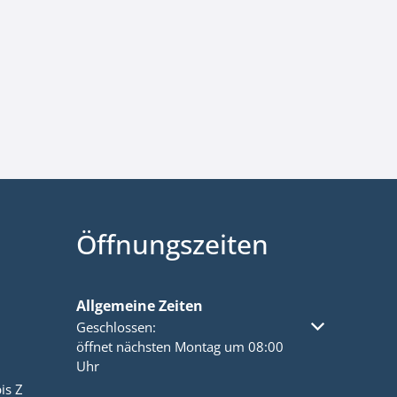
Öffnungszeiten
Allgemeine Zeiten
Klicken, um weitere Öffnungs- oder Schließzeiten a
Geschlossen:
öffnet nächsten Montag um 08:00
Uhr
is Z