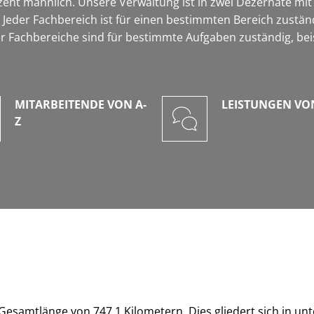
zent männlich. Unsere Verwaltung ist in zwei Dezernate mi
. Jeder Fachbereich ist für einen bestimmten Bereich zustän
der Fachbereiche sind für bestimmte Aufgaben zuständig, be
MITARBEITENDE VON A-
LEISTUNGEN VON
Z
esamtlänge von 747,1 Kilometern. Dies gliedert sich in unt