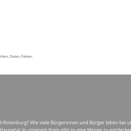
Leben in HEF-ROF
Landkreis & Verwaltung
ahlen, Daten, Fakten
ld-Rotenburg? Wie viele Bürgerinnen und Bürger leben bei 
Haunetal: In unserem Kreis gibt es eine Menge zu entdecke