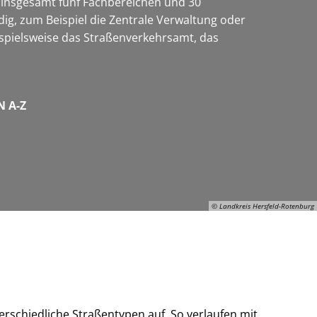
t insgesamt fünf Fachbereichen und 30
dig, zum Beispiel die Zentrale Verwaltung oder
ispielsweise das Straßenverkehrsamt, das
 A-Z
© Landkreis Hersfeld-Rotenburg
© Landkreis Hersfeld-Rotenburg
erschiedliche Straßentypen auf. So verlaufen mit