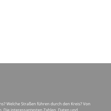
Wirtschaft & Zukunftsregion
uns? Welche Straßen führen durch den Kreis? Von
n. Die interessantesten Zahlen, Daten und