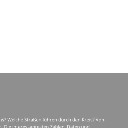
Wirtschaft & Zukunftsregion
uns? Welche Straßen führen durch den Kreis? Von
n. Die interessantesten Zahlen, Daten und