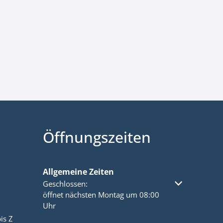
Öffnungszeiten
Allgemeine Zeiten
Klicken, um weitere Öffnungs- oder Schließzeiten a
Geschlossen:
öffnet nächsten Montag um 08:00
Uhr
is Z