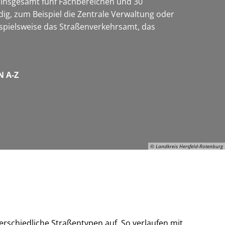
t insgesamt fünf Fachbereichen und 30
dig, zum Beispiel die Zentrale Verwaltung oder
ispielsweise das Straßenverkehrsamt, das
 A-Z
© Landkreis Hersfeld-Rotenburg
© Landkreis Hersfeld-Rotenburg
erschiedliche Straßentypen auf. So verlaufen mit