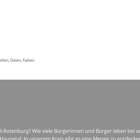
Leben in HEF-ROF
Landkreis & Verwaltung
ahlen, Daten, Fakten
ld-Rotenburg? Wie viele Bürgerinnen und Bürger leben bei 
Haunetal: In unserem Kreis gibt es eine Menge zu entdecke