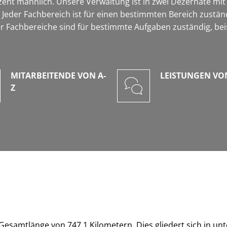
zent männlich. Unsere Verwaltung ist in zwei Dezernate mi
. Jeder Fachbereich ist für einen bestimmten Bereich zustän
der Fachbereiche sind für bestimmte Aufgaben zuständig, be
MITARBEITENDE VON A-
LEISTUNGEN VON
Z
esamtlänge von 747,1 Kilometern. Dies gliedert sich in unt