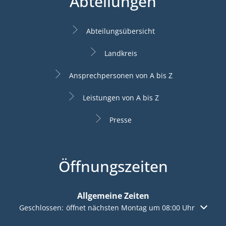
Abteilungen
Abteilungsübersicht
Landkreis
Ansprechpersonen von A bis Z
Leistungen von A bis Z
Presse
Öffnungszeiten
Allgemeine Zeiten
Klicken, um weitere Öffnungs- oder Schließzeiten auszuble
Geschlossen:
öffnet nächsten Montag um 08:00 Uhr