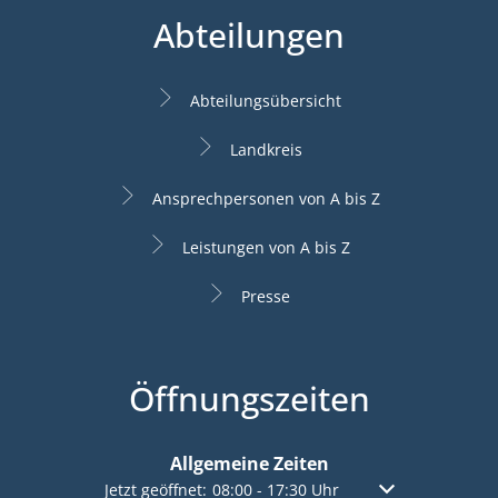
Abteilungen
Abteilungsübersicht
Landkreis
Ansprechpersonen von A bis Z
Leistungen von A bis Z
Presse
Öffnungszeiten
Allgemeine Zeiten
Klicken, um weitere Öffnungs- oder Schließzeiten a
Jetzt geöffnet:
08:00
-
17:30
Uhr
Von 08:00 bis 17: