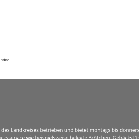
Leben in HEF-ROF
Landkreis & Verwaltung
ntine
des Landkreises betrieben und bietet montags bis donnerst
tücksservice wie beispielsweise belegte Brötchen, Gebäckst