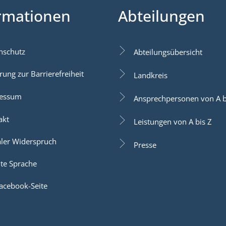
rmationen
Abteilungen
nschutz
Abteilungsübersicht
rung zur Barrierefreiheit
Landkreis
essum
Ansprechpersonen von A b
akt
Leistungen von A bis Z
aler Widerspruch
Presse
hte Sprache
acebook-Seite