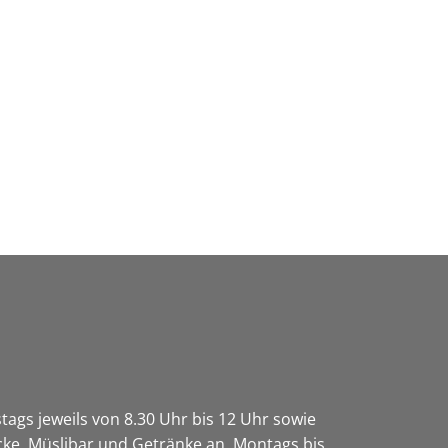
Wirtschaft & Zukunftsregion
ags jeweils von 8.30 Uhr bis 12 Uhr sowie
ücke, Müslibar und Getränke an. Montags bis