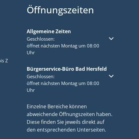
Öffnungszeiten
Allgemeine Zeiten
Klicken, um weitere Öffnungs- oder Schließzeiten a
Geschlossen:
öffnet nächsten Montag um 08:00
Uhr
is Z
Bürgerservice-Büro Bad Hersfeld
Klicken, um weitere Öffnungs- oder Schließzeiten a
Geschlossen:
öffnet nächsten Montag um 08:00
Uhr
Einzelne Bereiche können
abweichende Öffnungszeiten haben.
Diese finden Sie jeweils direkt auf
den entsprechenden Unterseiten.