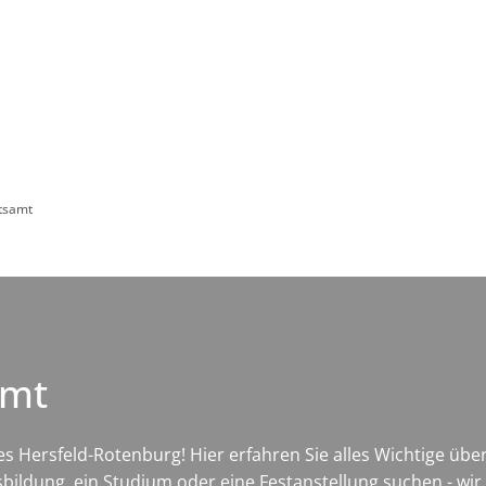
Leben in HEF-ROF
Landkreis & Verwaltung
atsamt
amt
s Hersfeld-Rotenburg! Hier erfahren Sie alles Wichtige über
bildung, ein Studium oder eine Festanstellung suchen - wir 