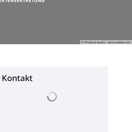
ERTENVERTRETUNG
© Prostock-studio - stock.adobe.com
Kontakt
© Prostock-studio - stock.adobe.com
Suchergebnisse werden geladen