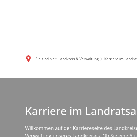
Sie sind hier:
Landkreis & Verwaltung
Karriere im Landr
Karriere
im
Karriere im Landrats
Landratsamt
Willkommen auf der Karriereseite des Landkreise
Verwaltung unseres Landkreises. Ob Sie eine Aus