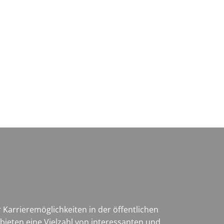
Wirtschaft & Zukunftsregion
 Karrieremöglichkeiten in der öffentlichen
bieten eine Vielzahl von interessanten und