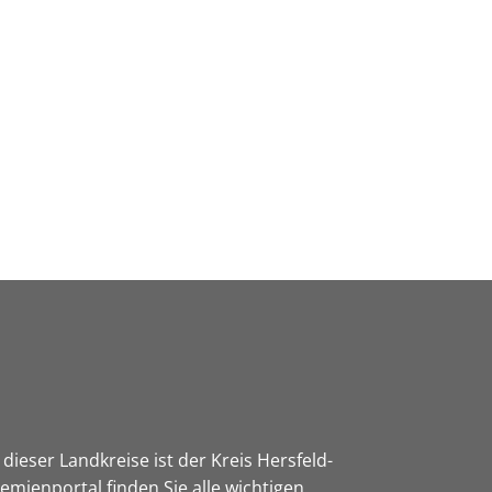
Wirtschaft & Zukunftsregion
dieser Landkreise ist der Kreis Hersfeld-
mienportal finden Sie alle wichtigen