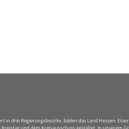
Leben in HEF-ROF
Landkreis & Verwaltung
ert in drei Regierungsbezirke, bilden das Land Hessen. Einer 
 Kreistag und dem Kreisausschuss gestaltet. In unserem Gre