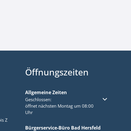
Öffnungszeiten
Allgemeine Zeiten
Klicken, um weitere Öffnungs- oder Schließzeiten a
Geschlossen:
öffnet nächsten Montag um 08:00
Uhr
is Z
Bürgerservice-Büro Bad Hersfeld