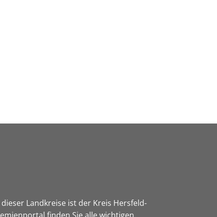
Wirtschaft & Zukunftsregion
dieser Landkreise ist der Kreis Hersfeld-
mienportal finden Sie alle wichtigen