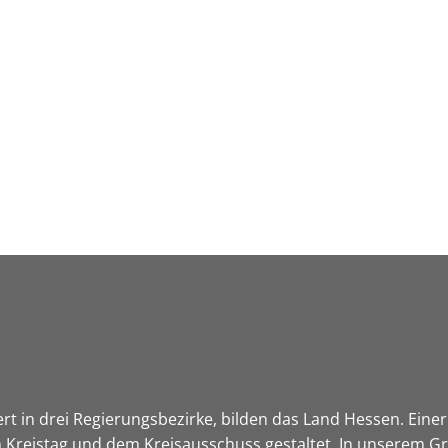
Leben in HEF-ROF
Landkreis & Verwaltung
ert in drei Regierungsbezirke, bilden das Land Hessen. Einer 
 Kreistag und dem Kreisausschuss gestaltet. In unserem Gre