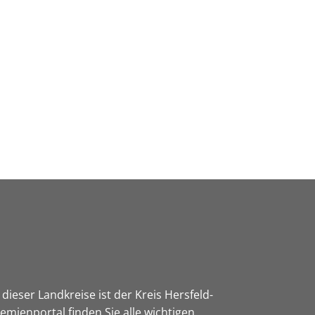
Wirtschaft & Zukunftsregion
dieser Landkreise ist der Kreis Hersfeld-
mienportal finden Sie alle wichtigen