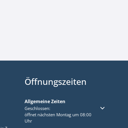
Öffnungszeiten
Allgemeine Zeiten
Klicken, um weitere Öffnungs- oder Schließzeiten a
Geschlossen:
öffnet nächsten Montag um 08:00
Uhr