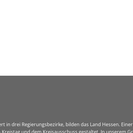
Leben in HEF-ROF
Landkreis & Verwaltung
ert in drei Regierungsbezirke, bilden das Land Hessen. Einer 
 Kreistag und dem Kreisausschuss gestaltet. In unserem Gre