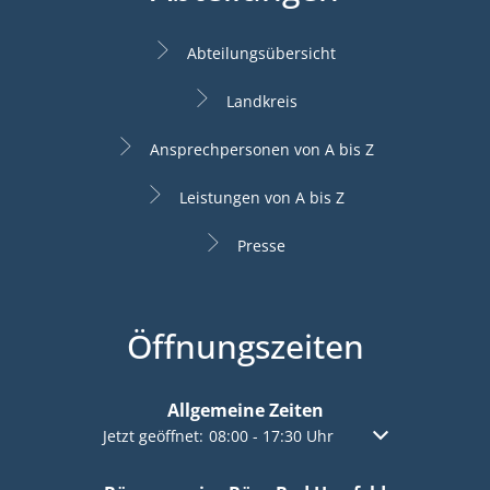
Abteilungsübersicht
Landkreis
Ansprechpersonen von A bis Z
Leistungen von A bis Z
Presse
Öffnungszeiten
Allgemeine Zeiten
Klicken, um weitere Öffnungs- oder Schließzeiten a
Jetzt geöffnet:
08:00
-
17:30
Uhr
Von 08:00 bis 17: