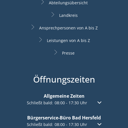
Abteilungsübersicht
Landkreis
Ansprechpersonen von A bis Z
Leistungen von A bis Z
Presse
Öffnungszeiten
Allgemeine Zeiten
Klicken, um weitere Öffnungs- oder Schließzeiten a
Schließt bald:
08:00
-
17:30
Uhr
Von 08:00 bis 17:
Bürgerservice-Büro Bad Hersfeld
Klicken, um weitere Öffnungs- oder Schließzeiten a
Schließt bald:
08:00
-
17:30
Uhr
Von 08:00 bis 17: