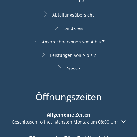
Abteilungsübersicht
Landkreis
Ansprechpersonen von A bis Z
Leistungen von A bis Z
Presse
Öffnungszeiten
Allgemeine Zeiten
Klicken, um weitere Öffnungs- oder Schließzeiten auszuble
Geschlossen:
öffnet nächsten Montag um 08:00 Uhr