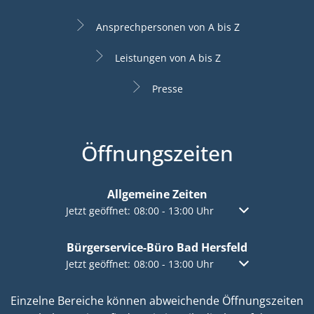
Ansprechpersonen von A bis Z
Leistungen von A bis Z
Presse
Öffnungszeiten
Allgemeine Zeiten
Klicken, um weitere Öffnungs- oder Schließzeiten a
Jetzt geöffnet:
08:00
-
13:00
Uhr
Von 08:00 bis 13:
Bürgerservice-Büro Bad Hersfeld
Klicken, um weitere Öffnungs- oder Schließzeiten a
Jetzt geöffnet:
08:00
-
13:00
Uhr
Von 08:00 bis 13:
Einzelne Bereiche können abweichende Öffnungszeiten