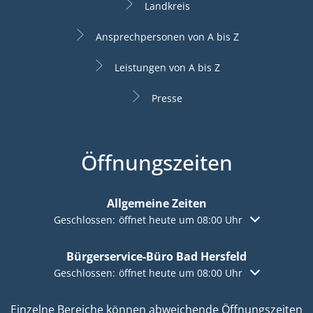
Landkreis
Ansprechpersonen von A bis Z
Leistungen von A bis Z
Presse
Öffnungszeiten
Allgemeine Zeiten
Klicken, um weitere Öffnungs- oder Schließzeiten aus
Geschlossen:
öffnet heute um 08:00 Uhr
Bürgerservice-Büro Bad Hersfeld
Klicken, um weitere Öffnungs- oder Schließzeiten aus
Geschlossen:
öffnet heute um 08:00 Uhr
Einzelne Bereiche können abweichende Öffnungszeiten