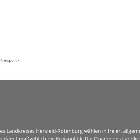
Leben in HEF-ROF
Landkreis & Verwaltung
Kreispolitik
s Landkreises Hersfeld-Rotenburg wählen in freier, allgem
damit maßgeblich die Kreispolitik. Die Organe des Landkre