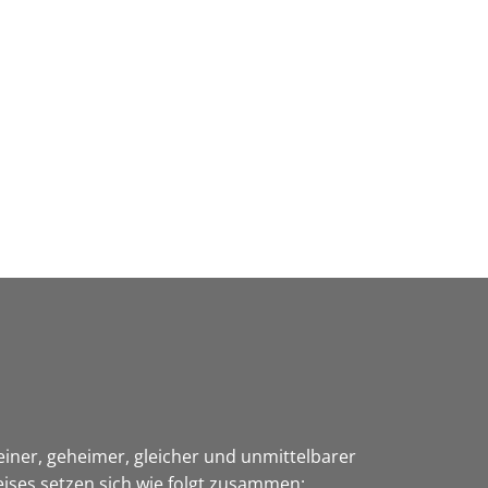
Wirtschaft & Zukunftsregion
einer, geheimer, gleicher und unmittelbarer
ises setzen sich wie folgt zusammen: