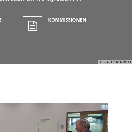
S
KOMMISSIONEN
© www.js-media.online
Julian Schaepertoens, © www.js-media.online