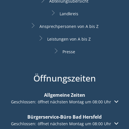
Abteilungsübersicht
Landkreis
Ansprechpersonen von A bis Z
Leistungen von A bis Z
Presse
Öffnungszeiten
Allgemeine Zeiten
Klicken, um weitere Öffnungs- oder Schließzeiten auszuble
Geschlossen:
öffnet nächsten Montag um 08:00 Uhr
Bürgerservice-Büro Bad Hersfeld
Klicken, um weitere Öffnungs- oder Schließzeiten auszuble
Geschlossen:
öffnet nächsten Montag um 08:00 Uhr