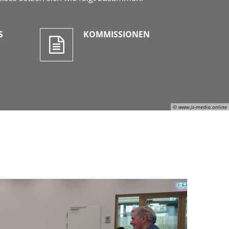
S
KOMMISSIONEN
© www.js-media.online
Julian Schaepertoens, © www.js-media.online