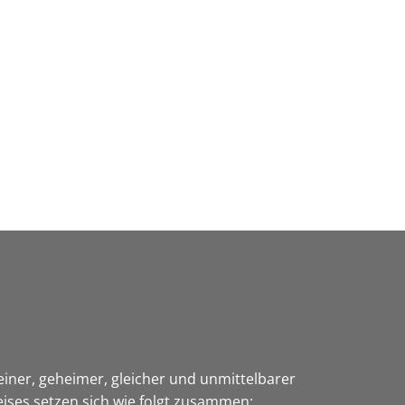
Wirtschaft & Zukunftsregion
einer, geheimer, gleicher und unmittelbarer
ises setzen sich wie folgt zusammen: