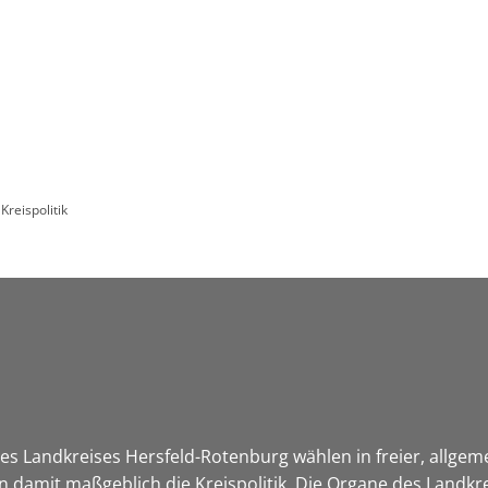
Leben in HEF-ROF
Landkreis & Verwaltung
Kreispolitik
s Landkreises Hersfeld-Rotenburg wählen in freier, allgem
damit maßgeblich die Kreispolitik. Die Organe des Landkre