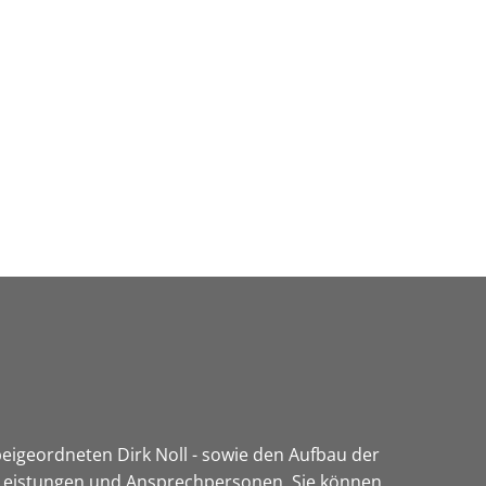
Wirtschaft & Zukunftsregion
igeordneten Dirk Noll - sowie den Aufbau der
n Leistungen und Ansprechpersonen. Sie können