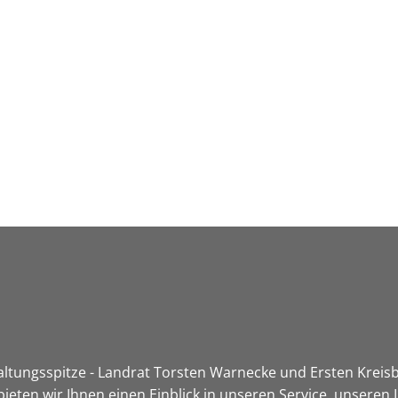
Leben in HEF-ROF
Landkreis & Verwaltung
tungsspitze - Landrat Torsten Warnecke und Ersten Kreisbe
ieten wir Ihnen einen Einblick in unseren Service, unsere