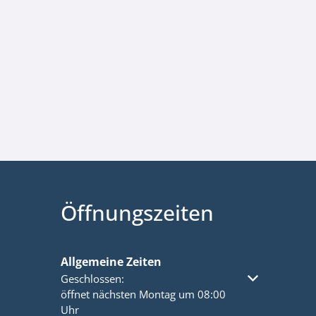
Öffnungszeiten
Allgemeine Zeiten
Klicken, um weitere Öffnungs- oder Schließzeiten a
Geschlossen:
öffnet nächsten Montag um 08:00
Uhr