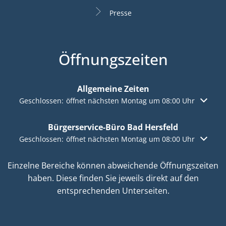
Presse
Öffnungszeiten
Allgemeine Zeiten
Klicken, um weitere Öffnungs- oder Schließzeiten auszuble
Geschlossen:
öffnet nächsten Montag um 08:00 Uhr
Bürgerservice-Büro Bad Hersfeld
Klicken, um weitere Öffnungs- oder Schließzeiten auszuble
Geschlossen:
öffnet nächsten Montag um 08:00 Uhr
Einzelne Bereiche können abweichende Öffnungszeiten
haben. Diese finden Sie jeweils direkt auf den
entsprechenden Unterseiten.