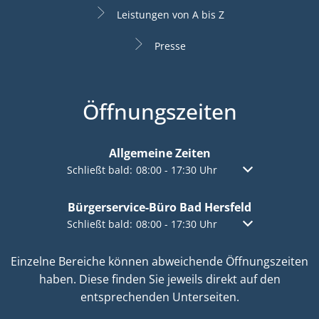
Leistungen von A bis Z
Presse
Öffnungszeiten
Allgemeine Zeiten
Klicken, um weitere Öffnungs- oder Schließzeiten a
Schließt bald:
08:00
-
17:30
Uhr
Von 08:00 bis 17:
Bürgerservice-Büro Bad Hersfeld
Klicken, um weitere Öffnungs- oder Schließzeiten a
Schließt bald:
08:00
-
17:30
Uhr
Von 08:00 bis 17:
Einzelne Bereiche können abweichende Öffnungszeiten
haben. Diese finden Sie jeweils direkt auf den
entsprechenden Unterseiten.