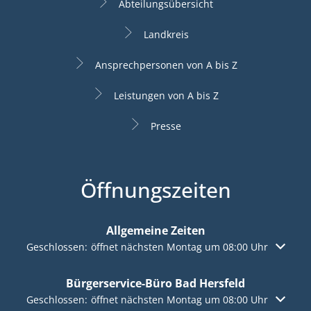
Abteilungsübersicht
Landkreis
Ansprechpersonen von A bis Z
Leistungen von A bis Z
Presse
Öffnungszeiten
Allgemeine Zeiten
Klicken, um weitere Öffnungs- oder Schließzeiten auszuble
Geschlossen:
öffnet nächsten Montag um 08:00 Uhr
Bürgerservice-Büro Bad Hersfeld
Klicken, um weitere Öffnungs- oder Schließzeiten auszuble
Geschlossen:
öffnet nächsten Montag um 08:00 Uhr