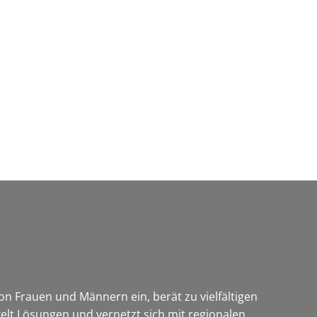
Wirtschaft & Zukunftsregion
on Frauen und Männern ein, berät zu vielfältigen
lt Lösungen und vernetzt sich mit regionalen