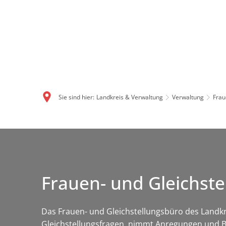
Sie sind hier:
Landkreis & Verwaltung
Verwaltung
Frau
Frauen
&
Frauen- und Gleichst
Gleichstellung
Das Frauen- und Gleichstellungsbüro des Landkre
Gleichstellungsfragen, nimmt Anregungen und Be