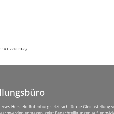
Leben in HEF-ROF
Landkreis & Verwaltung
en & Gleichstellung
ellungsbüro
ises Hersfeld-Rotenburg setzt sich für die Gleichstellung v
schwerden entgegen, zeigt Benachteiligungen auf, entwicke