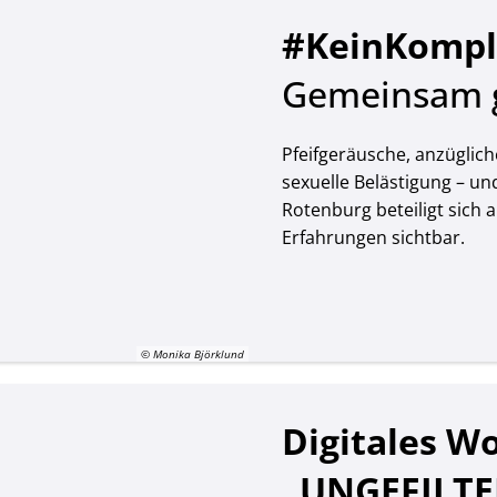
#KeinKompl
Gemeinsam g
Pfeifgeräusche, anzügliche
sexuelle Belästigung – un
Rotenburg beteiligt sic
Erfahrungen sichtbar.
© Monika Björklund
Digitales W
„UNGEFILTER