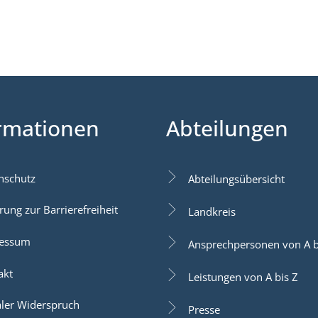
rmationen
Abteilungen
nschutz
Abteilungsübersicht
rung zur Barrierefreiheit
Landkreis
essum
Ansprechpersonen von A b
akt
Leistungen von A bis Z
aler Widerspruch
Presse