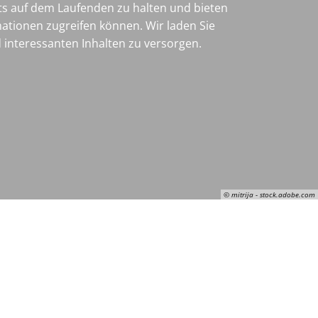
ets auf dem Laufenden zu halten und bieten
mationen zugreifen können. Wir laden Sie
 interessanten Inhalten zu versorgen.
© mitrija - stock.adobe.com
© mitrija - stock.adobe.com