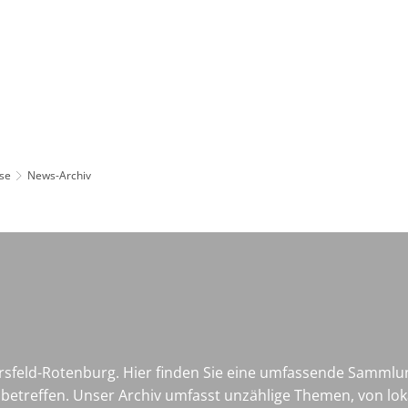
Leben in HEF-ROF
Landkreis & Verwaltung
se
News-Archiv
sfeld-Rotenburg. Hier finden Sie eine umfassende Sammlu
etreffen. Unser Archiv umfasst unzählige Themen, von loka