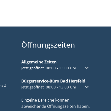
Öffnungszeiten
Allgemeine Zeiten
Klicken, um weitere Öffnungs- oder Schließzeiten a
Jetzt geöffnet:
08:00
-
13:00
Uhr
Von 08:00 bis 1
Bürgerservice-Büro Bad Hersfeld
is Z
Klicken, um weitere Öffnungs- oder Schließzeiten a
Jetzt geöffnet:
08:00
-
13:00
Uhr
Von 08:00 bis 1
Einzelne Bereiche können
abweichende Öffnungszeiten haben.