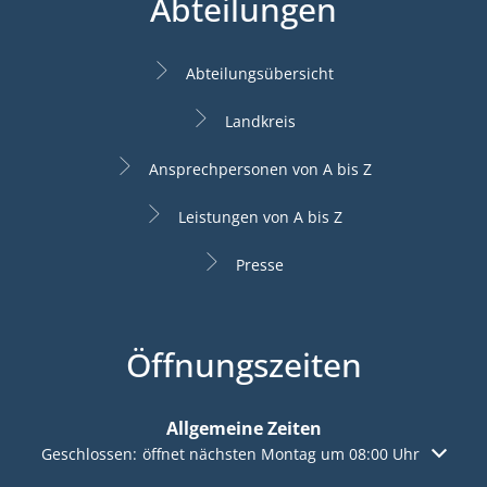
Abteilungen
Abteilungsübersicht
Landkreis
Ansprechpersonen von A bis Z
Leistungen von A bis Z
Presse
Öffnungszeiten
Allgemeine Zeiten
Klicken, um weitere Öffnungs- oder Schließzeiten auszuble
Geschlossen:
öffnet nächsten Montag um 08:00 Uhr