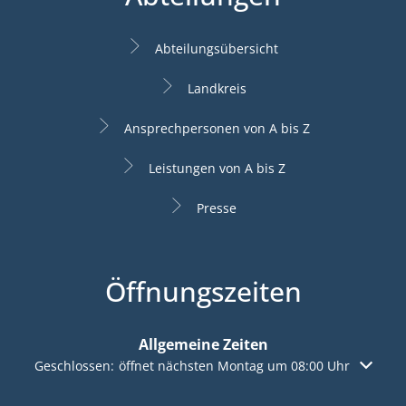
Abteilungsübersicht
Landkreis
Ansprechpersonen von A bis Z
Leistungen von A bis Z
Presse
Öffnungszeiten
Allgemeine Zeiten
Klicken, um weitere Öffnungs- oder Schließzeiten auszuble
Geschlossen:
öffnet nächsten Montag um 08:00 Uhr