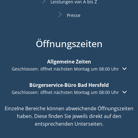
Leistungen von A bis Z
Presse
Öffnungszeiten
Allgemeine Zeiten
Klicken, um weitere Öffnungs- oder Schließzeiten auszuble
Geschlossen:
öffnet nächsten Montag um 08:00 Uhr
Bürgerservice-Büro Bad Hersfeld
Klicken, um weitere Öffnungs- oder Schließzeiten auszuble
Geschlossen:
öffnet nächsten Montag um 08:00 Uhr
Einzelne Bereiche können abweichende Öffnungszeiten
haben. Diese finden Sie jeweils direkt auf den
entsprechenden Unterseiten.