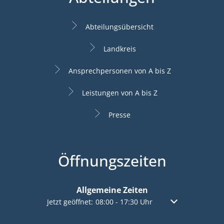
Abteilungsübersicht
Landkreis
Ansprechpersonen von A bis Z
Leistungen von A bis Z
Presse
Öffnungszeiten
Allgemeine Zeiten
Klicken, um weitere Öffnungs- oder Schließzeiten a
Jetzt geöffnet:
08:00
-
17:30
Uhr
Von 08:00 bis 17: