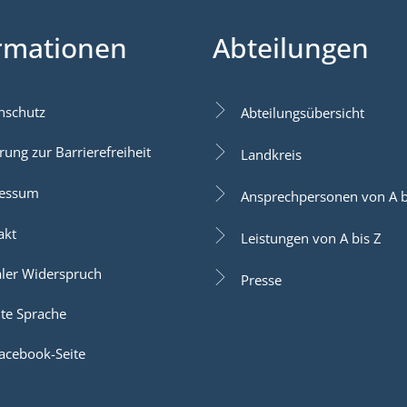
rmationen
Abteilungen
nschutz
Abteilungsübersicht
rung zur Barrierefreiheit
Landkreis
essum
Ansprechpersonen von A b
akt
Leistungen von A bis Z
aler Widerspruch
Presse
hte Sprache
acebook-Seite