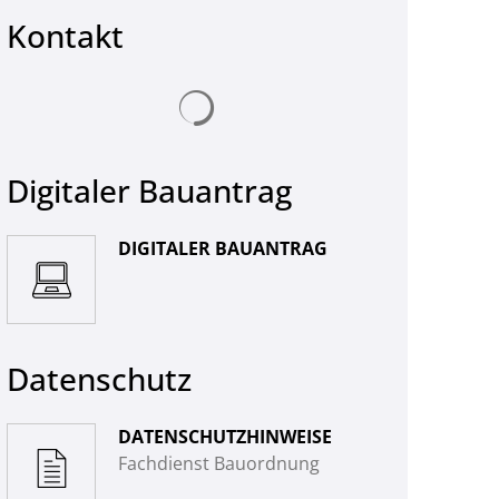
Kontakt
© jarmoluk - stock.adobe.com
Suchergebnisse werden geladen
Digitaler Bauantrag
DIGITALER BAUANTRAG
Datenschutz
DATENSCHUTZHINWEISE
Fachdienst Bauordnung