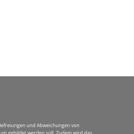
Wirtschaft & Zukunftsregion
 Befreiungen und Abweichungen von
um gebildet werden soll. Zudem wird das