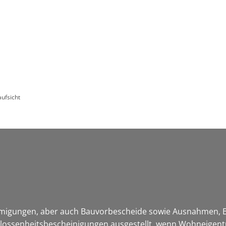
Leben in HEF-ROF
Landkreis & Verwaltung
ufsicht
ehmigungen, aber auch Bauvorbescheide sowie Ausnahmen,
hlossenheitsbescheinigungen ausgestellt, wenn Wohneigent