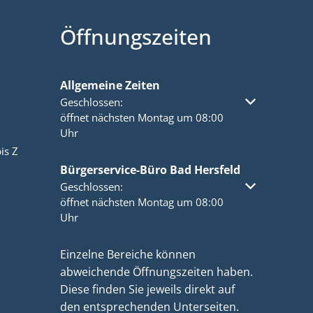
Öffnungszeiten
Allgemeine Zeiten
Klicken, um weitere Öffnungs- oder Schließzeiten a
Geschlossen:
öffnet nächsten Montag um 08:00
Uhr
is Z
Bürgerservice-Büro Bad Hersfeld
Klicken, um weitere Öffnungs- oder Schließzeiten a
Geschlossen:
öffnet nächsten Montag um 08:00
Uhr
Einzelne Bereiche können
abweichende Öffnungszeiten haben.
Diese finden Sie jeweils direkt auf
den entsprechenden Unterseiten.