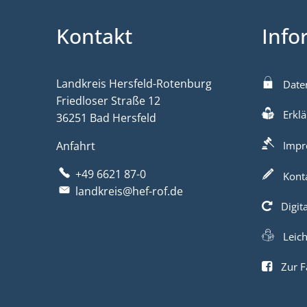
Kontakt
Info
Landkreis Hersfeld-Rotenburg
Date
Friedloser Straße 12
Erklä
36251 Bad Hersfeld
Anfahrt
Impr
+49 6621 87-0
Kont
landkreis@hef-rof.de
Digit
Leic
Zur F