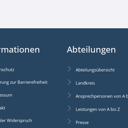
rmationen
Abteilungen
nschutz
Abteilungsübersicht
rung zur Barrierefreiheit
Landkreis
essum
Ansprechpersonen von A b
akt
Leistungen von A bis Z
aler Widerspruch
Presse