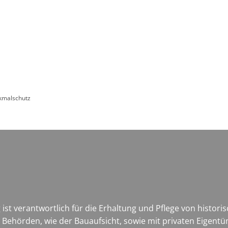
Leben in HEF-ROF
Landkreis & Verwaltung
kmalschutz
ist verantwortlich für die Erhaltung und Pflege von histo
en Behörden, wie der Bauaufsicht, sowie mit privaten Eig