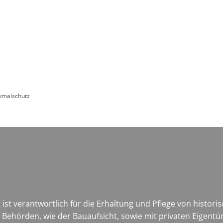
Leben in HEF-ROF
Landkreis & Verwaltung
kmalschutz
ist verantwortlich für die Erhaltung und Pflege von histo
en Behörden, wie der Bauaufsicht, sowie mit privaten Eig