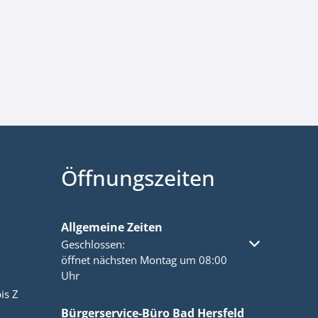
Öffnungszeiten
Allgemeine Zeiten
Klicken, um weitere Öffnungs- oder Schließzeiten a
Geschlossen:
öffnet nächsten Montag um 08:00
Uhr
is Z
Bürgerservice-Büro Bad Hersfeld