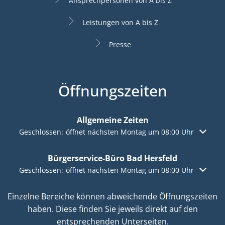
Ansprechpersonen von A bis Z
Leistungen von A bis Z
Presse
Öffnungszeiten
Allgemeine Zeiten
Klicken, um weitere Öffnungs- oder Schließzeiten auszuble
Geschlossen:
öffnet nächsten Montag um 08:00 Uhr
Bürgerservice-Büro Bad Hersfeld
Klicken, um weitere Öffnungs- oder Schließzeiten auszuble
Geschlossen:
öffnet nächsten Montag um 08:00 Uhr
Einzelne Bereiche können abweichende Öffnungszeiten
haben. Diese finden Sie jeweils direkt auf den
entsprechenden Unterseiten.