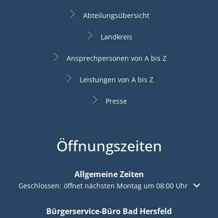
Abteilungsübersicht
Landkreis
Ansprechpersonen von A bis Z
Leistungen von A bis Z
Presse
Öffnungszeiten
Allgemeine Zeiten
Klicken, um weitere Öffnungs- oder Schließzeiten auszuble
Geschlossen:
öffnet nächsten Montag um 08:00 Uhr
Bürgerservice-Büro Bad Hersfeld