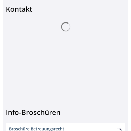
© AlessandroDellaTorre- www.stock.adobe.com
Kontakt
Suchergebnisse werden ge
Info-Broschüren
Broschüre Betreuungsrecht