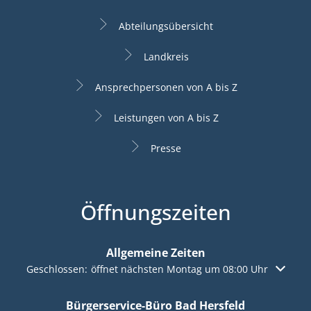
Abteilungsübersicht
Landkreis
Ansprechpersonen von A bis Z
Leistungen von A bis Z
Presse
Öffnungszeiten
Allgemeine Zeiten
Klicken, um weitere Öffnungs- oder Schließzeiten auszuble
Geschlossen:
öffnet nächsten Montag um 08:00 Uhr
Bürgerservice-Büro Bad Hersfeld