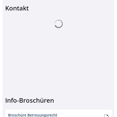
© AlessandroDellaTorre- www.stock.adobe.com
Kontakt
Suchergebnisse werden ge
Info-Broschüren
Broschüre Betreuungsrecht