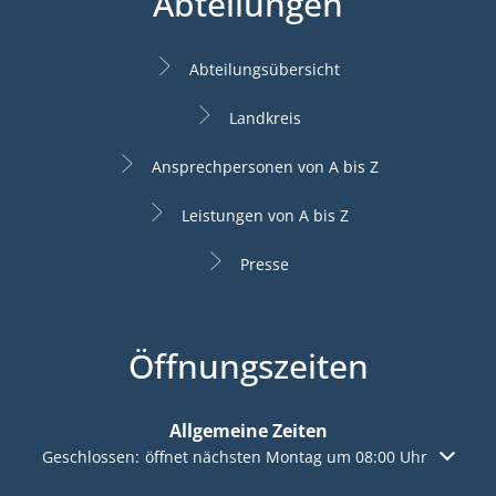
Abteilungen
Abteilungsübersicht
Landkreis
Ansprechpersonen von A bis Z
Leistungen von A bis Z
Presse
Öffnungszeiten
Allgemeine Zeiten
Klicken, um weitere Öffnungs- oder Schließzeiten auszuble
Geschlossen:
öffnet nächsten Montag um 08:00 Uhr