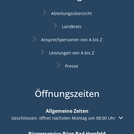
Abteilungsübersicht
Landkreis
Ansprechpersonen von A bis Z
Leistungen von A bis Z
Presse
Öffnungszeiten
Allgemeine Zeiten
Klicken, um weitere Öffnungs- oder Schließzeiten auszuble
Geschlossen:
öffnet nächsten Montag um 08:00 Uhr
Bürgerservice-Büro Bad Hersfeld