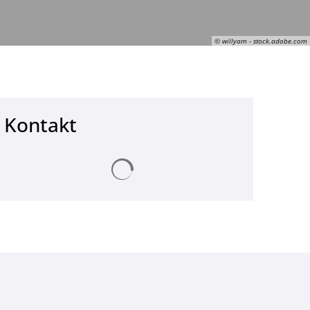
© willyam - stock.adobe.com
Kontakt
Suchergebnisse werden geladen
© willyam - stock.adobe.com