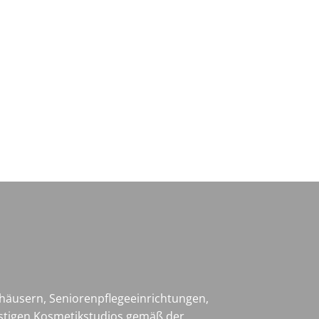
Wirtschaft & Zukunftsregion
häusern, Seniorenpflegeeinrichtungen,
nstigen Kosmetikstudios gemäß der