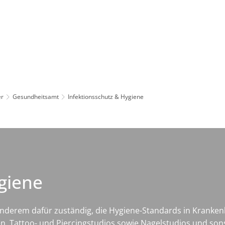
Leben in HEF-ROF
Landkreis & Verwaltung
er
Gesundheitsamt
Infektionsschutz & Hygiene
giene
anderem dafür zuständig, die Hygiene-Standards in Kranken
n, Tattoo- und Piercingstudios sowie Nagelstudios und so