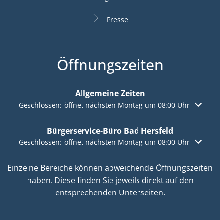
Presse
Öffnungszeiten
Allgemeine Zeiten
Klicken, um weitere Öffnungs- oder Schließzeiten auszuble
Geschlossen:
öffnet nächsten Montag um 08:00 Uhr
Bürgerservice-Büro Bad Hersfeld
Klicken, um weitere Öffnungs- oder Schließzeiten auszuble
Geschlossen:
öffnet nächsten Montag um 08:00 Uhr
Einzelne Bereiche können abweichende Öffnungszeiten
haben. Diese finden Sie jeweils direkt auf den
entsprechenden Unterseiten.