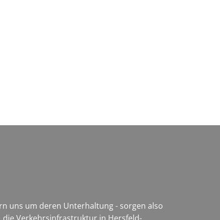
Wirtschaft & Zukunftsregion
ern uns um deren Unterhaltung - sorgen also
 die Verkehrsinfrastruktur in Hersfeld-