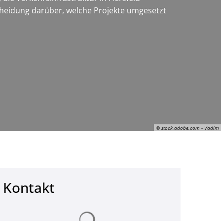
cheidung darüber, welche Projekte umgesetzt
© stock.adobe.com - Vadim
Kontakt
© stock.adobe.com - Vadim
Suchergebnisse werden geladen