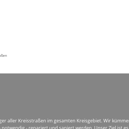
Leben in HEF-ROF
Landkreis & Verwaltung
raßen
äger aller Kreisstraßen im gesamten Kreisgebiet. Wir kümm
notwendig - repariert und saniert werden. Unser Ziel ist es,