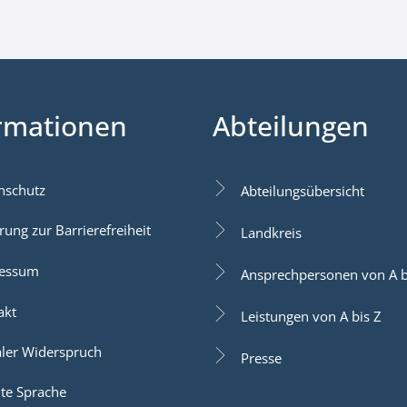
rmationen
Abteilungen
nschutz
Abteilungsübersicht
rung zur Barrierefreiheit
Landkreis
essum
Ansprechpersonen von A b
akt
Leistungen von A bis Z
aler Widerspruch
Presse
hte Sprache