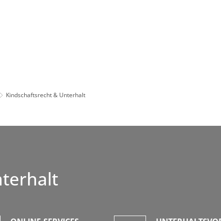
Leben in HEF-ROF
Landkreis & Verwaltung
Kindschaftsrecht & Unterhalt
terhalt