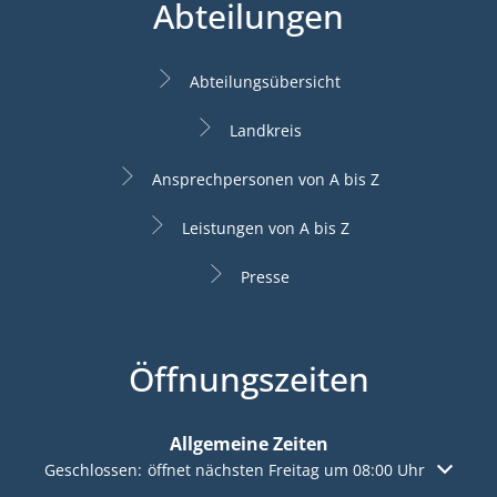
Abteilungen
Abteilungsübersicht
Landkreis
Ansprechpersonen von A bis Z
Leistungen von A bis Z
Presse
Öffnungszeiten
Allgemeine Zeiten
Klicken, um weitere Öffnungs- oder Schließzeiten auszuble
Geschlossen:
öffnet nächsten Freitag um 08:00 Uhr