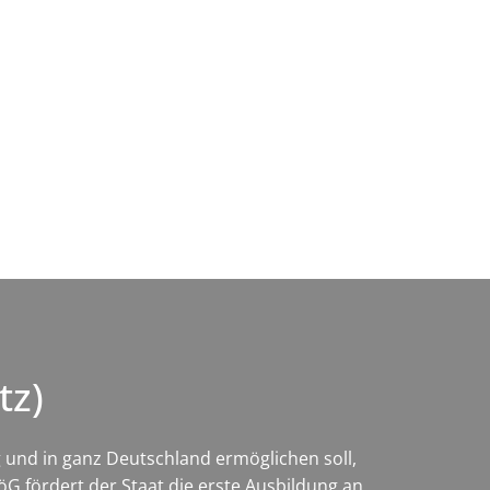
Wirtschaft & Zukunftsregion
tz)
g und in ganz Deutschland ermöglichen soll,
öG fördert der Staat die erste Ausbildung an