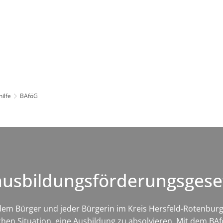
Leben in HEF-ROF
Landkreis & Verwaltung
hilfe
BAföG
ausbildungsförderungsgese
 jedem Bürger und jeder Bürgerin im Kreis Hersfeld-Rotenbur
chen Situation, eine Ausbildung zu absolvieren. Mit dem BAf