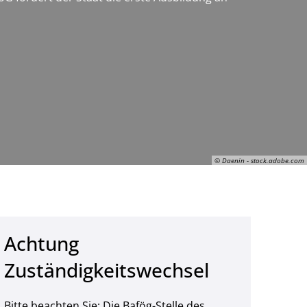
© Daenin - stock.adobe.com
Achtung
Daenin Arnee, © Daenin - stock.adobe.com
Zuständigkeitswechsel
Bitte beachten Sie: Die Bafög-Stelle des