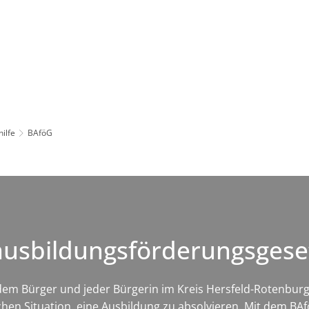
Leben in HEF-ROF
Landkreis & Verwaltung
hilfe
BAföG
ausbildungsförderungsgese
 jedem Bürger und jeder Bürgerin im Kreis Hersfeld-Rotenbur
chen Situation, eine Ausbildung zu absolvieren. Mit dem BAf