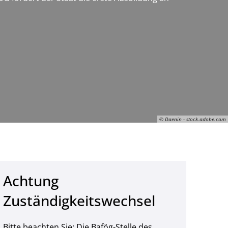
© Daenin - stock.adobe.com
Achtung
Daenin Arnee, © Daenin - stock.adobe.com
Zuständigkeitswechsel
Bitte beachten Sie: Die Bafög-Stelle des