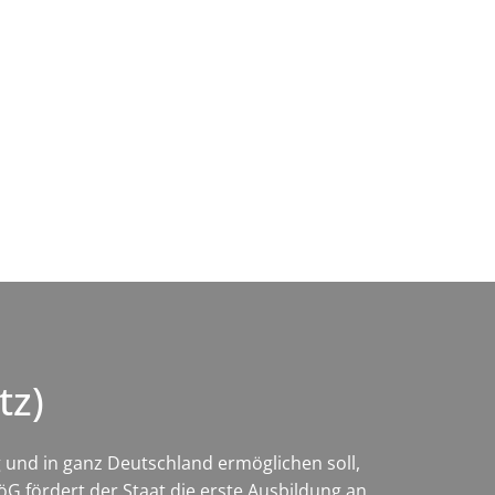
Wirtschaft & Zukunftsregion
tz)
g und in ganz Deutschland ermöglichen soll,
öG fördert der Staat die erste Ausbildung an